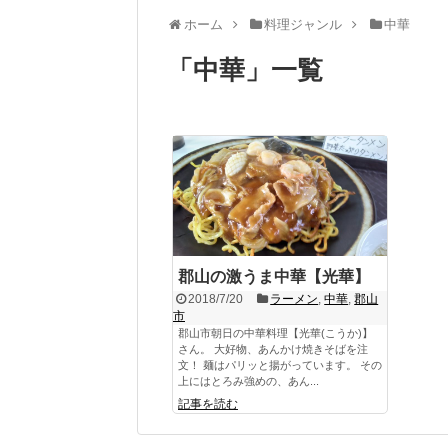
ホーム
料理ジャンル
中華
「
中華
」
一覧
郡山の激うま中華【光華】
2018/7/20
ラーメン
,
中華
,
郡山
市
郡山市朝日の中華料理【光華(こうか)】
さん。 大好物、あんかけ焼きそばを注
文！ 麺はパリッと揚がっています。 その
上にはとろみ強めの、あん...
記事を読む