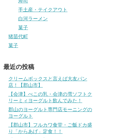
寿司
手土産・テイクアウト
白河ラーメン
菓子
猪苗代町
菓子
最近の投稿
クリームボックスと言えば大友パン
店！【郡山市】
【会津】べこの乳・会津の雪ソフトク
リーミィヨーグルト飲んでみた！
郡山のヨーグルト専門店モーニングの
ヨーグルト
【郡山市】フルカワ食堂・ご飯ドカ盛
り「からあげ」定食！！