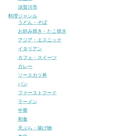
須賀川市
料理ジャンル
うどん・そば
お好み焼き・たこ焼き
アジア・エスニック
イタリアン
カフェ・スイーツ
カレー
ソースカツ丼
パン
ファーストフード
ラーメン
中華
和食
天ぷら・揚げ物