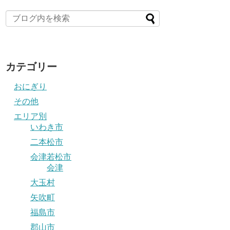
カテゴリー
おにぎり
その他
エリア別
いわき市
二本松市
会津若松市
会津
大玉村
矢吹町
福島市
郡山市