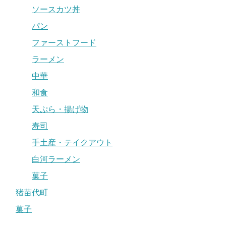
ソースカツ丼
パン
ファーストフード
ラーメン
中華
和食
天ぷら・揚げ物
寿司
手土産・テイクアウト
白河ラーメン
菓子
猪苗代町
菓子