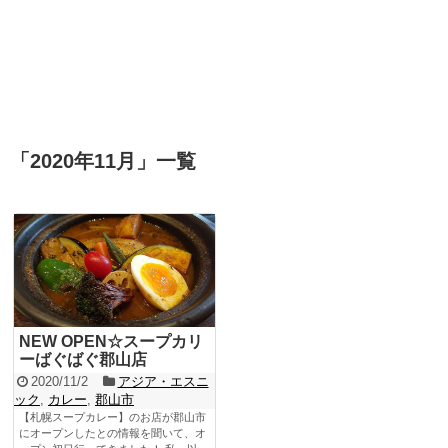
「
2020年11月
」
一覧
NEW OPEN☆スープカリ
ーばぐばぐ郡山店
2020/11/2
アジア・エスニ
ック
,
カレー
,
郡山市
【札幌スープカレー】のお店が郡山市
にオープンしたとの情報を聞いて、オ