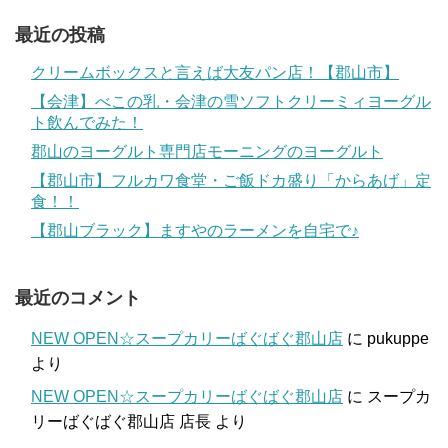
最近の投稿
クリームボックスと言えば大友パン店！【郡山市】
【会津】べこの乳・会津の雪ソフトクリーミィヨーグル
ト飲んでみた！
郡山のヨーグルト専門店モーニングのヨーグルト
【郡山市】フルカワ食堂・ご飯ドカ盛り「からあげ」定
食！！
【郡山ブラック】ますやのラーメンを自宅で♪
最近のコメント
NEW OPEN☆スープカリーばぐばぐ郡山店
に
pukuppe
より
NEW OPEN☆スープカリーばぐばぐ郡山店
に
スープカ
リーばぐばぐ郡山店 店長
より