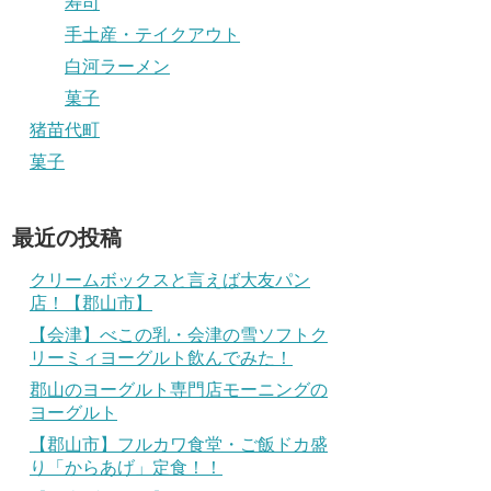
寿司
手土産・テイクアウト
白河ラーメン
菓子
猪苗代町
菓子
最近の投稿
クリームボックスと言えば大友パン
店！【郡山市】
【会津】べこの乳・会津の雪ソフトク
リーミィヨーグルト飲んでみた！
郡山のヨーグルト専門店モーニングの
ヨーグルト
【郡山市】フルカワ食堂・ご飯ドカ盛
り「からあげ」定食！！