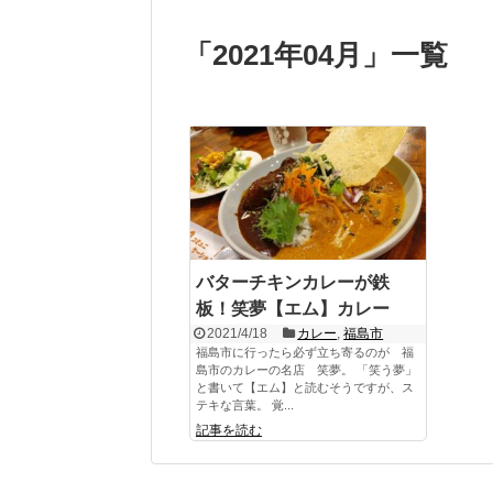
「
2021年04月
」
一覧
バターチキンカレーが鉄
板！笑夢【エム】カレー
2021/4/18
カレー
,
福島市
福島市に行ったら必ず立ち寄るのが 福
島市のカレーの名店 笑夢。 「笑う夢」
と書いて【エム】と読むそうですが、ス
テキな言葉。 覚...
記事を読む