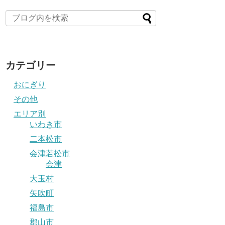
カテゴリー
おにぎり
その他
エリア別
いわき市
二本松市
会津若松市
会津
大玉村
矢吹町
福島市
郡山市