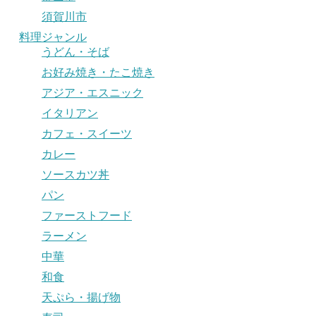
須賀川市
料理ジャンル
うどん・そば
お好み焼き・たこ焼き
アジア・エスニック
イタリアン
カフェ・スイーツ
カレー
ソースカツ丼
パン
ファーストフード
ラーメン
中華
和食
天ぷら・揚げ物