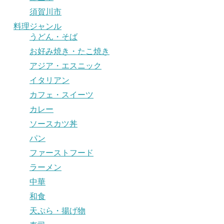
須賀川市
料理ジャンル
うどん・そば
お好み焼き・たこ焼き
アジア・エスニック
イタリアン
カフェ・スイーツ
カレー
ソースカツ丼
パン
ファーストフード
ラーメン
中華
和食
天ぷら・揚げ物