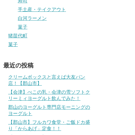
寿司
手土産・テイクアウト
白河ラーメン
菓子
猪苗代町
菓子
最近の投稿
クリームボックスと言えば大友パン
店！【郡山市】
【会津】べこの乳・会津の雪ソフトク
リーミィヨーグルト飲んでみた！
郡山のヨーグルト専門店モーニングの
ヨーグルト
【郡山市】フルカワ食堂・ご飯ドカ盛
り「からあげ」定食！！