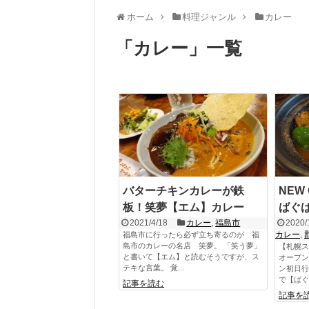
ホーム
料理ジャンル
カレー
「
カレー
」
一覧
バターチキンカレーが鉄
NEW
板！笑夢【エム】カレー
ばぐ
2021/4/18
カレー
,
福島市
2020/
カレー
,
福島市に行ったら必ず立ち寄るのが 福
島市のカレーの名店 笑夢。 「笑う夢」
【札幌ス
と書いて【エム】と読むそうですが、ス
オープン
テキな言葉。 覚...
ン初日行
で【ばぐ
記事を読む
記事を