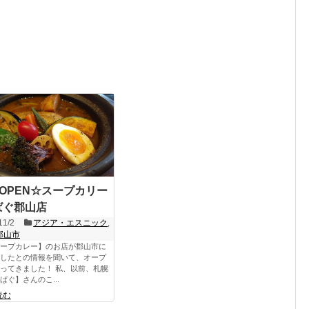
 OPEN☆スープカリー
ばぐ郡山店
11/2
アジア・エスニック
,
郡山市
ープカレー】のお店が郡山市に
したとの情報を聞いて、オープ
ってきました！ 私、以前、札幌
ばぐ】さんのこ...
読む