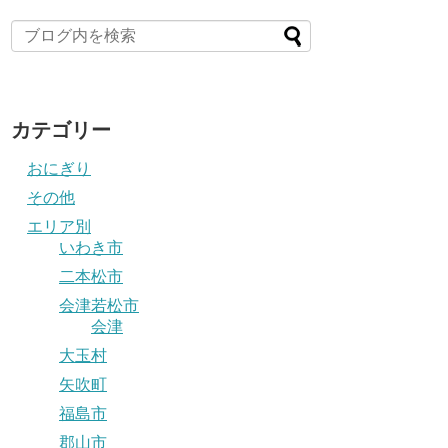
カテゴリー
おにぎり
その他
エリア別
いわき市
二本松市
会津若松市
会津
大玉村
矢吹町
福島市
郡山市