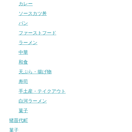
カレー
ソースカツ丼
パン
ファーストフード
ラーメン
中華
和食
天ぷら・揚げ物
寿司
手土産・テイクアウト
白河ラーメン
菓子
猪苗代町
菓子