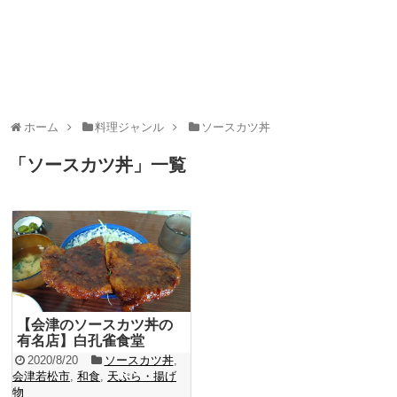
ホーム
料理ジャンル
ソースカツ丼
「
ソースカツ丼
」
一覧
【会津のソースカツ丼の
有名店】白孔雀食堂
2020/8/20
ソースカツ丼
,
会津若松市
,
和食
,
天ぷら・揚げ
物