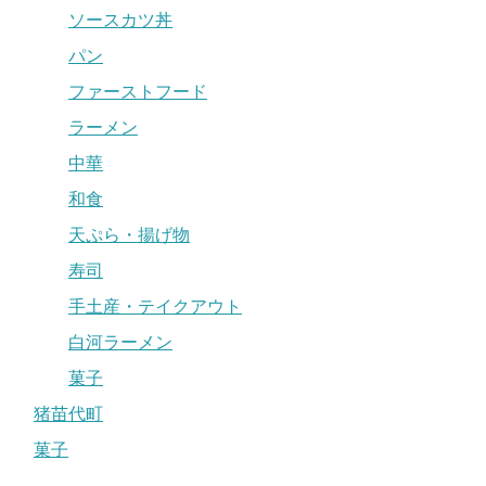
ソースカツ丼
パン
ファーストフード
ラーメン
中華
和食
天ぷら・揚げ物
寿司
手土産・テイクアウト
白河ラーメン
菓子
猪苗代町
菓子