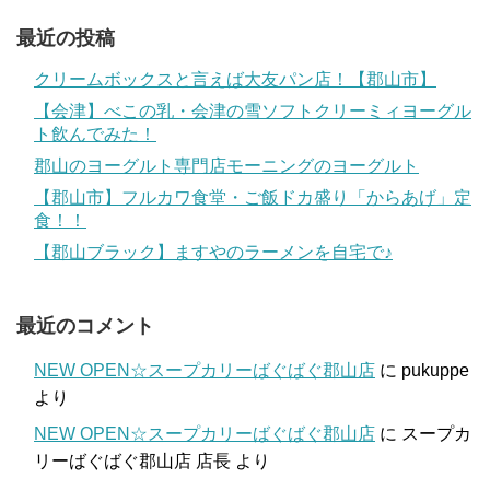
最近の投稿
クリームボックスと言えば大友パン店！【郡山市】
【会津】べこの乳・会津の雪ソフトクリーミィヨーグル
ト飲んでみた！
郡山のヨーグルト専門店モーニングのヨーグルト
【郡山市】フルカワ食堂・ご飯ドカ盛り「からあげ」定
食！！
【郡山ブラック】ますやのラーメンを自宅で♪
最近のコメント
NEW OPEN☆スープカリーばぐばぐ郡山店
に
pukuppe
より
NEW OPEN☆スープカリーばぐばぐ郡山店
に
スープカ
リーばぐばぐ郡山店 店長
より