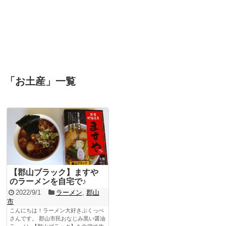
「
お土産
」
一覧
【郡山ブラック】ますや
のラーメンを自宅で♪
2022/9/1
ラーメン
,
郡山
市
こんにちは！ラーメン大好きぷくっぺ
さんです。 郡山市民おなじみ黒い醤油