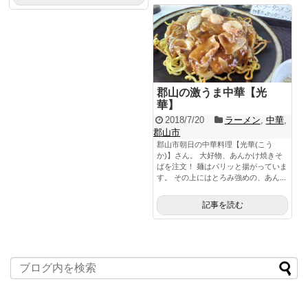
郡山の激うま中華【光
華】
2018/7/20
ラーメン
,
中華
,
郡山市
郡山市朝日の中華料理【光華(こう
か)】さん。 大好物、あんかけ焼きそ
ばを注文！ 麺はパリッと揚がっていま
す。 その上にはとろみ強めの、あん...
記事を読む