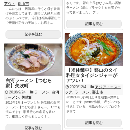
さんです。 郡山市民おなじみ黒い醤油
アウト
,
郡山市
ラーメン【郡山ブラック】を自宅で作
こんにちは！居酒屋に行くと必ず唐揚
って食べました。 ブラ...
げを注文してます、唐揚げ大好き人間
のぷくっぺです。 今日は福島県郡山市
で唐揚げ定食の美味しいお店を...
記事を読む
記事を読む
【※休業中】郡山のタイ
料理☆タイジンジャーが
白河ラーメン【つむら
アツい！
家】矢吹町
2020/12/4
アジア・エスニ
2018/9/24
ラーメン
,
白河
ック
,
ラーメン
,
郡山市
ラーメン
,
矢吹町
※2021年8月26日より無期限休業中と
のことです（twitter情報） 私がいつも
2018年2月オープンした 矢吹町の白河
拝見している、福島の食レポブログを
ラーメン【つむら家】さんへ。 いつも
されて...
混んでます! 順番待ちの名前を書い
て、根気よく待ちましょう！ ...
記事を読む
記事を読む