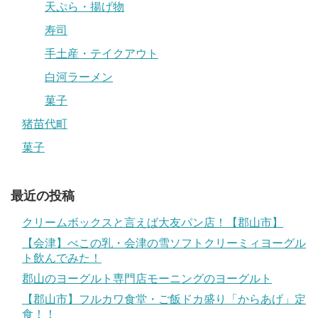
天ぷら・揚げ物
寿司
手土産・テイクアウト
白河ラーメン
菓子
猪苗代町
菓子
最近の投稿
クリームボックスと言えば大友パン店！【郡山市】
【会津】べこの乳・会津の雪ソフトクリーミィヨーグル
ト飲んでみた！
郡山のヨーグルト専門店モーニングのヨーグルト
【郡山市】フルカワ食堂・ご飯ドカ盛り「からあげ」定
食！！