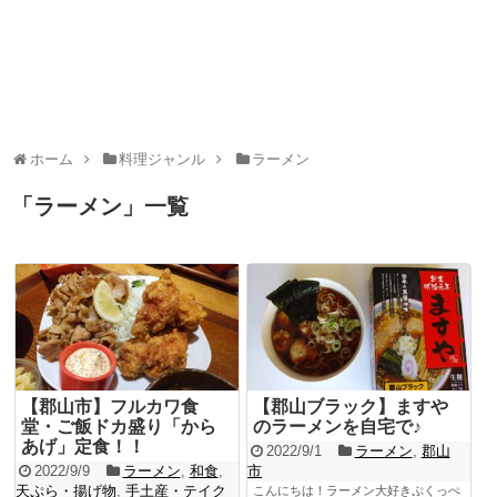
ホーム
料理ジャンル
ラーメン
「
ラーメン
」
一覧
【郡山市】フルカワ食
【郡山ブラック】ますや
堂・ご飯ドカ盛り「から
のラーメンを自宅で♪
あげ」定食！！
2022/9/1
ラーメン
,
郡山
2022/9/9
ラーメン
,
和食
,
市
天ぷら・揚げ物
,
手土産・テイク
こんにちは！ラーメン大好きぷくっぺ