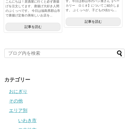
す。今日は郡山市のパン屋さん【ベー
こんにちは！居酒屋に行くと必ず唐揚
カリー ロミオ】についてご紹介しま
げを注文してます、唐揚げ大好き人間
す。 ぷくっぺが、子どもの頃から...
のぷくっぺです。 今日は福島県郡山市
で唐揚げ定食の美味しいお店を...
記事を読む
記事を読む
カテゴリー
おにぎり
その他
エリア別
いわき市