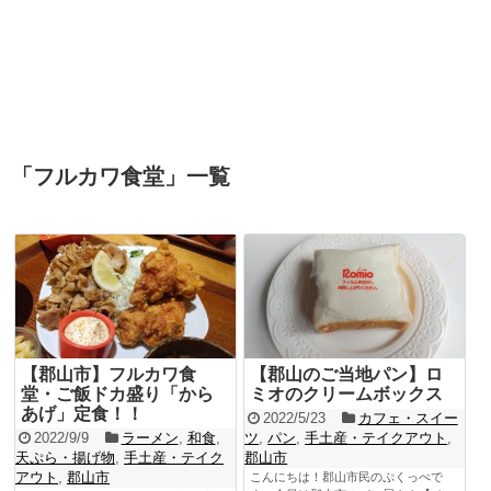
「
フルカワ食堂
」
一覧
【郡山市】フルカワ食
【郡山のご当地パン】ロ
堂・ご飯ドカ盛り「から
ミオのクリームボックス
あげ」定食！！
2022/5/23
カフェ・スイー
2022/9/9
ラーメン
,
和食
,
ツ
,
パン
,
手土産・テイクアウト
,
天ぷら・揚げ物
,
手土産・テイク
郡山市
アウト
,
郡山市
こんにちは！郡山市民のぷくっぺで