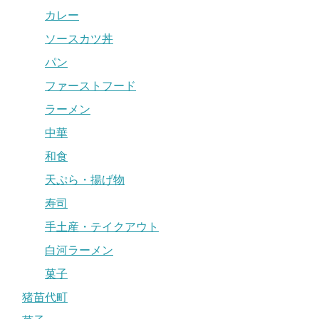
カレー
ソースカツ丼
パン
ファーストフード
ラーメン
中華
和食
天ぷら・揚げ物
寿司
手土産・テイクアウト
白河ラーメン
菓子
猪苗代町