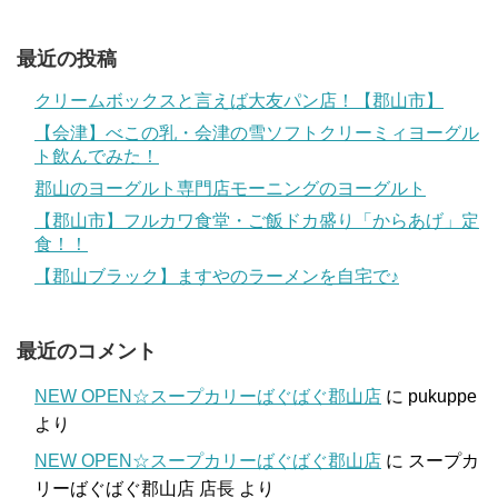
最近の投稿
クリームボックスと言えば大友パン店！【郡山市】
【会津】べこの乳・会津の雪ソフトクリーミィヨーグル
ト飲んでみた！
郡山のヨーグルト専門店モーニングのヨーグルト
【郡山市】フルカワ食堂・ご飯ドカ盛り「からあげ」定
食！！
【郡山ブラック】ますやのラーメンを自宅で♪
最近のコメント
NEW OPEN☆スープカリーばぐばぐ郡山店
に
pukuppe
より
NEW OPEN☆スープカリーばぐばぐ郡山店
に
スープカ
リーばぐばぐ郡山店 店長
より