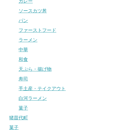
カレー
ソースカツ丼
パン
ファーストフード
ラーメン
中華
和食
天ぷら・揚げ物
寿司
手土産・テイクアウト
白河ラーメン
菓子
猪苗代町
菓子