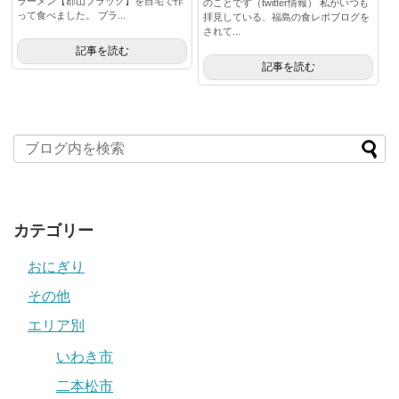
ラーメン【郡山ブラック】を自宅で作
のことです（twitter情報） 私がいつも
って食べました。 ブラ...
拝見している、福島の食レポブログを
されて...
記事を読む
記事を読む
カテゴリー
おにぎり
その他
エリア別
いわき市
二本松市