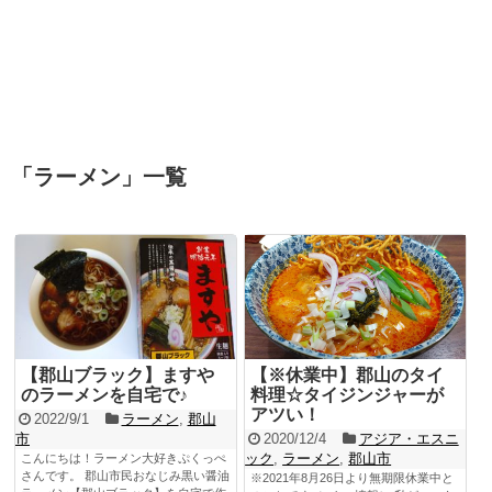
「
ラーメン
」
一覧
【郡山ブラック】ますや
【※休業中】郡山のタイ
のラーメンを自宅で♪
料理☆タイジンジャーが
アツい！
2022/9/1
ラーメン
,
郡山
市
2020/12/4
アジア・エスニ
ック
,
ラーメン
,
郡山市
こんにちは！ラーメン大好きぷくっぺ
さんです。 郡山市民おなじみ黒い醤油
※2021年8月26日より無期限休業中と