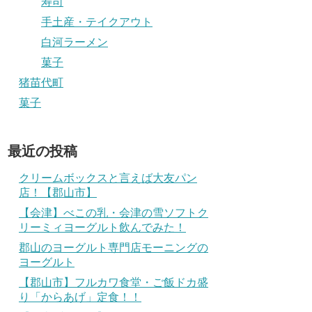
寿司
手土産・テイクアウト
白河ラーメン
菓子
猪苗代町
菓子
最近の投稿
クリームボックスと言えば大友パン
店！【郡山市】
【会津】べこの乳・会津の雪ソフトク
リーミィヨーグルト飲んでみた！
郡山のヨーグルト専門店モーニングの
ヨーグルト
【郡山市】フルカワ食堂・ご飯ドカ盛
り「からあげ」定食！！