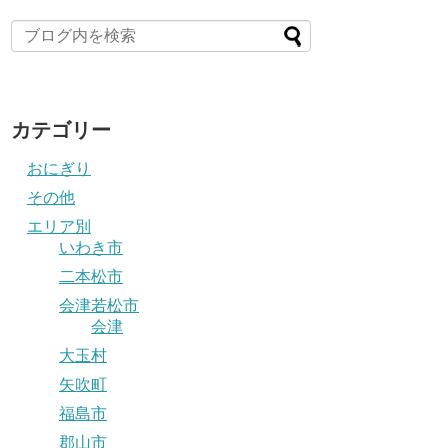
カテゴリー
おにぎり
その他
エリア別
いわき市
二本松市
会津若松市
会津
大玉村
矢吹町
福島市
郡山市