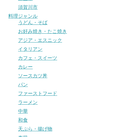
須賀川市
料理ジャンル
うどん・そば
お好み焼き・たこ焼き
アジア・エスニック
イタリアン
カフェ・スイーツ
カレー
ソースカツ丼
パン
ファーストフード
ラーメン
中華
和食
天ぷら・揚げ物