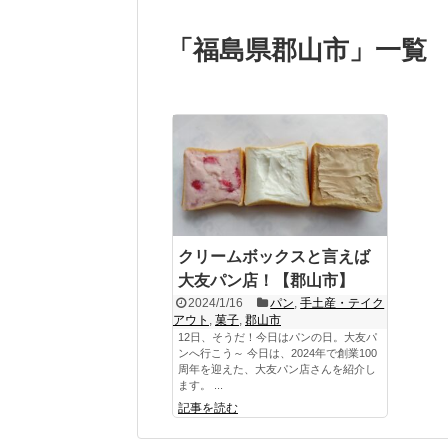
「
福島県郡山市
」
一覧
クリームボックスと言えば
大友パン店！【郡山市】
2024/1/16
パン
,
手土産・テイク
アウト
,
菓子
,
郡山市
12日、そうだ！今日はパンの日。大友パ
ンへ行こう～ 今日は、2024年で創業100
周年を迎えた、大友パン店さんを紹介し
ます。 ...
記事を読む