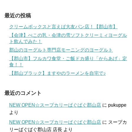
最近の投稿
クリームボックスと言えば大友パン店！【郡山市】
【会津】べこの乳・会津の雪ソフトクリーミィヨーグル
ト飲んでみた！
郡山のヨーグルト専門店モーニングのヨーグルト
【郡山市】フルカワ食堂・ご飯ドカ盛り「からあげ」定
食！！
【郡山ブラック】ますやのラーメンを自宅で♪
最近のコメント
NEW OPEN☆スープカリーばぐばぐ郡山店
に
pukuppe
より
NEW OPEN☆スープカリーばぐばぐ郡山店
に
スープカ
リーばぐばぐ郡山店 店長
より