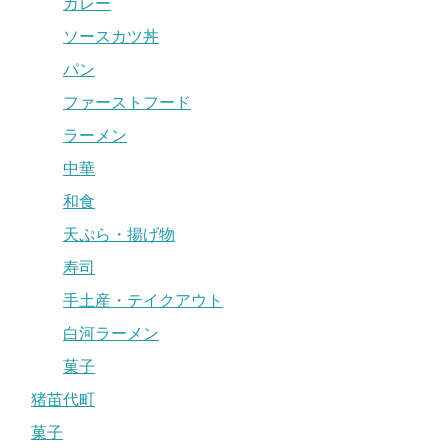
カレー
ソースカツ丼
パン
ファーストフード
ラーメン
中華
和食
天ぷら・揚げ物
寿司
手土産・テイクアウト
白河ラーメン
菓子
猪苗代町
菓子