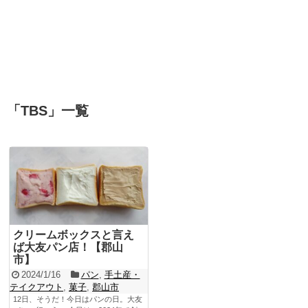
「
TBS
」
一覧
クリームボックスと言え
ば大友パン店！【郡山
市】
2024/1/16
パン
,
手土産・
テイクアウト
,
菓子
,
郡山市
12日、そうだ！今日はパンの日。大友