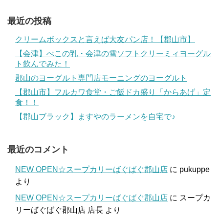
最近の投稿
クリームボックスと言えば大友パン店！【郡山市】
【会津】べこの乳・会津の雪ソフトクリーミィヨーグル
ト飲んでみた！
郡山のヨーグルト専門店モーニングのヨーグルト
【郡山市】フルカワ食堂・ご飯ドカ盛り「からあげ」定
食！！
【郡山ブラック】ますやのラーメンを自宅で♪
最近のコメント
NEW OPEN☆スープカリーばぐばぐ郡山店
に
pukuppe
より
NEW OPEN☆スープカリーばぐばぐ郡山店
に
スープカ
リーばぐばぐ郡山店 店長
より