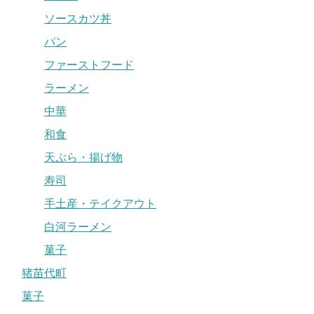
ソースカツ丼
パン
ファーストフード
ラーメン
中華
和食
天ぷら・揚げ物
寿司
手土産・テイクアウト
白河ラーメン
菓子
猪苗代町
菓子