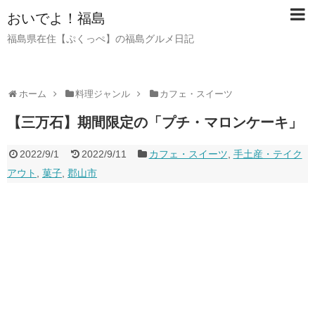
おいでよ！福島
福島県在住【ぷくっぺ】の福島グルメ日記
ホーム
料理ジャンル
カフェ・スイーツ
【三万石】期間限定の「プチ・マロンケーキ」
2022/9/1
2022/9/11
カフェ・スイーツ
,
手土産・テイク
アウト
,
菓子
,
郡山市