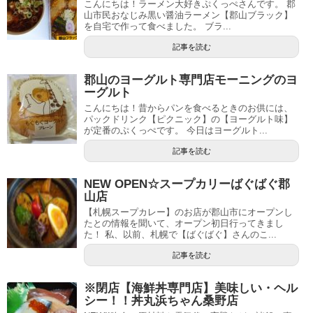
こんにちは！ラーメン大好きぷくっぺさんです。 郡
山市民おなじみ黒い醤油ラーメン【郡山ブラック】
を自宅で作って食べました。 ブラ...
記事を読む
郡山のヨーグルト専門店モーニングのヨ
ーグルト
こんにちは！昔からパンを食べるときのお供には、
パックドリンク【ピクニック】の【ヨーグルト味】
が定番のぷくっぺです。 今日はヨーグルト...
記事を読む
NEW OPEN☆スープカリーばぐばぐ郡
山店
【札幌スープカレー】のお店が郡山市にオープンし
たとの情報を聞いて、オープン初日行ってきまし
た！ 私、以前、札幌で【ばぐばぐ】さんのこ...
記事を読む
※閉店【海鮮丼専門店】美味しい・ヘル
シー！！丼丸浜ちゃん桑野店