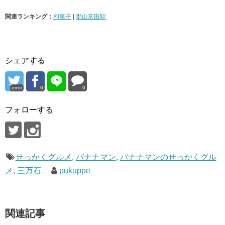
関連ランキング：
和菓子
|
郡山富田駅
シェアする
error
0
0
フォローする
せっかくグルメ
,
バナナマン
,
バナナマンのせっかくグル
メ
,
三万石
pukuppe
関連記事