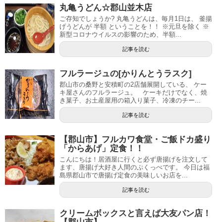
丸亀うどん☆郡山並木店
ご存知でしょうか? 丸亀うどんは、毎月1日は、 釜揚
げうどんが 半額 ということを！！ ※元旦を除く ※
新型コロナウイルスの影響のため、半額...
記事を読む
フルラージュの[かりんとうラスク]
郡山市の桑野と安積町の2店舗展開している、 ケー
キ屋さんのフルラージュ。 ケーキだけでなく、焼
き菓子、お土産屋用の箱入り菓子、冷凍のチー...
記事を読む
【郡山市】フルカワ食堂・ご飯ドカ盛り
「からあげ」定食！！
こんにちは！居酒屋に行くと必ず唐揚げを注文して
ます、唐揚げ大好き人間のぷくっぺです。 今日は福
島県郡山市で唐揚げ定食の美味しいお店を...
記事を読む
クリームボックスと言えば大友パン店！