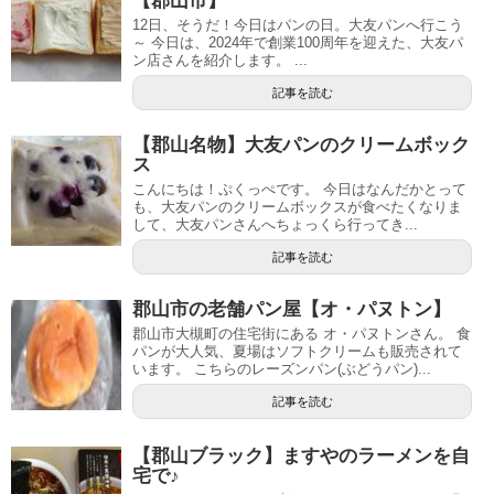
【郡山市】
12日、そうだ！今日はパンの日。大友パンへ行こう
～ 今日は、2024年で創業100周年を迎えた、大友パ
ン店さんを紹介します。 ...
記事を読む
【郡山名物】大友パンのクリームボック
ス
こんにちは！ぷくっぺです。 今日はなんだかとって
も、大友パンのクリームボックスが食べたくなりま
して、大友パンさんへちょっくら行ってき...
記事を読む
郡山市の老舗パン屋【オ・パヌトン】
郡山市大槻町の住宅街にある オ・パヌトンさん。 食
パンが大人気、夏場はソフトクリームも販売されて
います。 こちらのレーズンパン(ぶどうパン)...
記事を読む
【郡山ブラック】ますやのラーメンを自
宅で♪