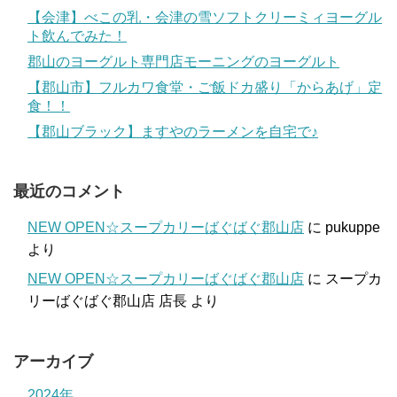
【会津】べこの乳・会津の雪ソフトクリーミィヨーグル
ト飲んでみた！
郡山のヨーグルト専門店モーニングのヨーグルト
【郡山市】フルカワ食堂・ご飯ドカ盛り「からあげ」定
食！！
【郡山ブラック】ますやのラーメンを自宅で♪
最近のコメント
NEW OPEN☆スープカリーばぐばぐ郡山店
に
pukuppe
より
NEW OPEN☆スープカリーばぐばぐ郡山店
に
スープカ
リーばぐばぐ郡山店 店長
より
アーカイブ
2024年