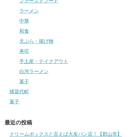
ファーストフード
ラーメン
中華
和食
天ぷら・揚げ物
寿司
手土産・テイクアウト
白河ラーメン
菓子
猪苗代町
菓子
最近の投稿
クリームボックスと言えば大友パン店！【郡山市】