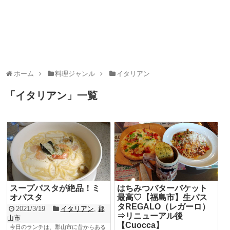
ホーム
料理ジャンル
イタリアン
「
イタリアン
」
一覧
スープパスタが絶品！ミ
はちみつバターバケット
オパスタ
最高♡【福島市】生パス
タREGALO（レガーロ）
2021/3/19
イタリアン
,
郡
⇒リニューアル後
山市
【Cuocca】
今日のランチは、郡山市に昔からある