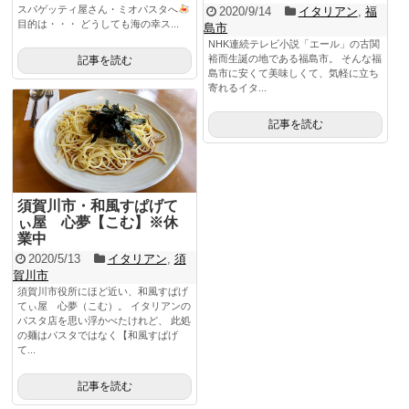
スパゲッティ屋さん・ミオパスタへ
2020/9/14
イタリアン
,
福
目的は・・・ どうしても海の幸ス...
島市
NHK連続テレビ小説「エール」の古関
裕而生誕の地である福島市。 そんな福
記事を読む
島市に安くて美味しくて、気軽に立ち
寄れるイタ...
記事を読む
須賀川市・和風すぱげて
ぃ屋 心夢【こむ】※休
業中
2020/5/13
イタリアン
,
須
賀川市
須賀川市役所にほど近い、和風すぱげ
てぃ屋 心夢（こむ）。 イタリアンの
パスタ店を思い浮かべたけれど、 此処
の麺はパスタではなく【和風すぱげ
て...
記事を読む