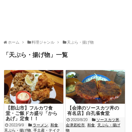
ホーム
料理ジャンル
天ぷら・揚げ物
「
天ぷら・揚げ物
」
一覧
【郡山市】フルカワ食
【会津のソースカツ丼の
堂・ご飯ドカ盛り「から
有名店】白孔雀食堂
あげ」定食！！
2020/8/20
ソースカツ丼
,
2022/9/9
ラーメン
,
和食
,
会津若松市
,
和食
,
天ぷら・揚げ
天ぷら・揚げ物
,
手土産・テイク
物