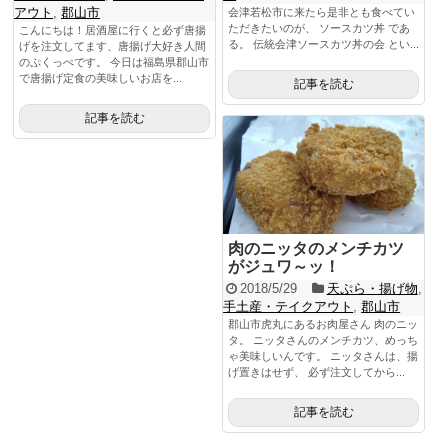
アウト
,
郡山市
会津若松市に来たら是非とも食べてい
ただきたいのが、 ソースカツ丼 であ
こんにちは！居酒屋に行くと必ず唐揚
る。 伝統会津ソースカツ丼の会 とい...
げを注文してます、唐揚げ大好き人間
のぷくっぺです。 今日は福島県郡山市
で唐揚げ定食の美味しいお店を...
記事を読む
記事を読む
肉のニッタのメンチカツ
がジュワ～ッ！
2018/5/29
天ぷら・揚げ物
,
手土産・テイクアウト
,
郡山市
郡山市虎丸にあるお肉屋さん 肉のニッ
タ。 ニッタさんのメンチカツ、めっち
ゃ美味しいんです。 ニッタさんは、揚
げ置きはせず、 必ず注文してから...
記事を読む