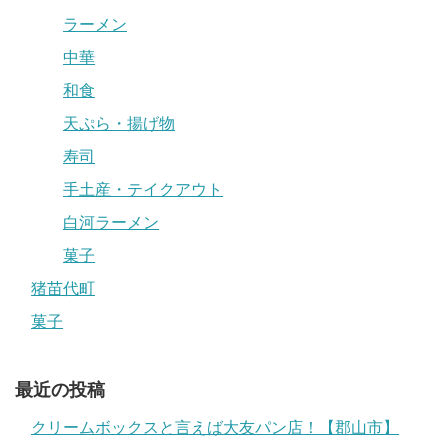
ラーメン
中華
和食
天ぷら・揚げ物
寿司
手土産・テイクアウト
白河ラーメン
菓子
猪苗代町
菓子
最近の投稿
クリームボックスと言えば大友パン店！【郡山市】