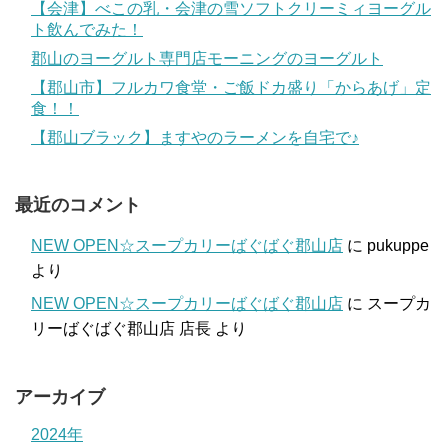
【会津】べこの乳・会津の雪ソフトクリーミィヨーグル
ト飲んでみた！
郡山のヨーグルト専門店モーニングのヨーグルト
【郡山市】フルカワ食堂・ご飯ドカ盛り「からあげ」定
食！！
【郡山ブラック】ますやのラーメンを自宅で♪
最近のコメント
NEW OPEN☆スープカリーばぐばぐ郡山店
に
pukuppe
より
NEW OPEN☆スープカリーばぐばぐ郡山店
に
スープカ
リーばぐばぐ郡山店 店長
より
アーカイブ
2024年