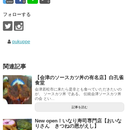
error
0
0
フォローする
pukuppe
関連記事
【会津のソースカツ丼の有名店】白孔雀
食堂
会津若松市に来たら是非とも食べていただきたいの
が、 ソースカツ丼 である。 伝統会津ソースカツ丼
の会 とい...
記事を読む
New open！いなり寿司専門店【おいな
りさん きつねの恩がえし】