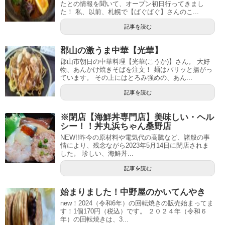
たとの情報を聞いて、オープン初日行ってきまし
た！ 私、以前、札幌で【ばぐばぐ】さんのこ...
記事を読む
郡山の激うま中華【光華】
郡山市朝日の中華料理【光華(こうか)】さん。 大好
物、あんかけ焼きそばを注文！ 麺はパリッと揚がっ
ています。 その上にはとろみ強めの、あん...
記事を読む
※閉店【海鮮丼専門店】美味しい・ヘル
シー！！丼丸浜ちゃん桑野店
NEW!!昨今の原材料や電気代の高騰など、諸般の事
情により、残念ながら2023年5月14日に閉店されま
した。 珍しい、海鮮丼...
記事を読む
始まりました！中野屋のかいてんやき
new！2024（令和6年）の回転焼きの販売始まってま
す！1個170円（税込）です。 ２０２４年（令和６
年）の回転焼きは、3...