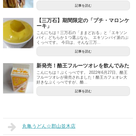
記事を読む
【三万石】期間限定の「プチ・マロンケ
ーキ」
こんにちは！三万石の「ままどおる」と「エキソン
パイ」どちらか１つ選ぶなら、 エキソンパイ派のぷ
くっぺです。 今日は、そんな三万...
記事を読む
新発売！酪王フルーツオレを飲んでみた
こんにちは！ぷくっぺです。 2022年6月27日、酪王
フルーツオレが発売されました！酪王カフェオレ大
好きなぷくっぺですが、酪...
記事を読む
丸亀うどん☆郡山並木店