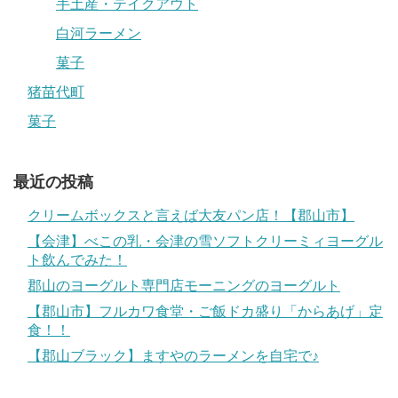
手土産・テイクアウト
白河ラーメン
菓子
猪苗代町
菓子
最近の投稿
クリームボックスと言えば大友パン店！【郡山市】
【会津】べこの乳・会津の雪ソフトクリーミィヨーグル
ト飲んでみた！
郡山のヨーグルト専門店モーニングのヨーグルト
【郡山市】フルカワ食堂・ご飯ドカ盛り「からあげ」定
食！！
【郡山ブラック】ますやのラーメンを自宅で♪