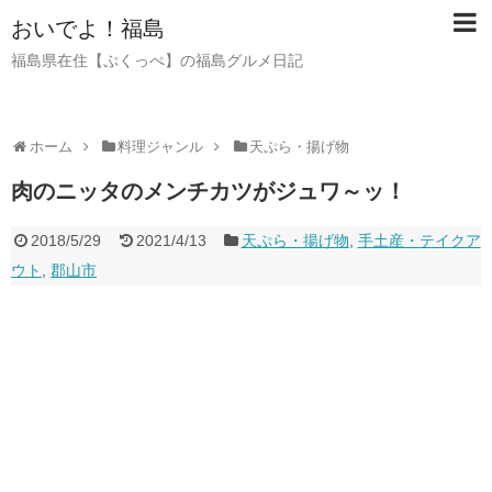
おいでよ！福島
福島県在住【ぷくっぺ】の福島グルメ日記
ホーム
料理ジャンル
天ぷら・揚げ物
肉のニッタのメンチカツがジュワ～ッ！
2018/5/29
2021/4/13
天ぷら・揚げ物
,
手土産・テイクア
ウト
,
郡山市