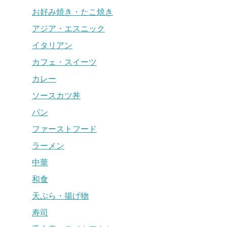
お好み焼き・たこ焼き
アジア・エスニック
イタリアン
カフェ・スイーツ
カレー
ソースカツ丼
パン
ファーストフード
ラーメン
中華
和食
天ぷら・揚げ物
寿司