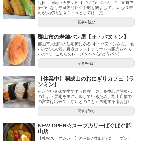
先日、福島中央テレビ【ゴジてれ Chu!】で、直川ア
ナのいなり寿司専門店の中継を観まして。 いなり寿
司が大好物なぷくっぺとしては、是...
記事を読む
郡山市の老舗パン屋【オ・パヌトン】
郡山市大槻町の住宅街にある オ・パヌトンさん。 食
パンが大人気、夏場はソフトクリームも販売されて
います。 こちらのレーズンパン(ぶどうパン)...
記事を読む
【休業中】開成山のおにぎりカフェ【ラ
ンミン】
※ただいま休業中です（現在、東京を中心に関東へ
の出店・展開を主に活動しているため、郡山店舗で
の営業は出来ていないとのこと）再開する場合はI...
記事を読む
NEW OPEN☆スープカリーばぐばぐ郡
山店
【札幌スープカレー】のお店が郡山市にオープンし